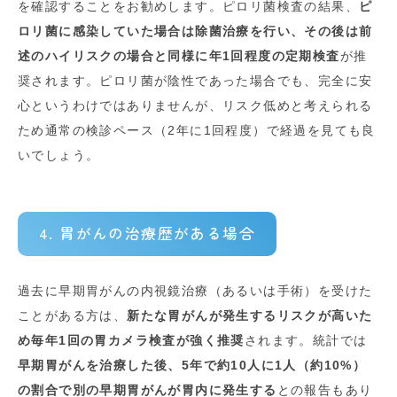
を確認することをお勧めします
。ピロリ菌検査の結果、
ピ
ロリ菌に感染していた場合は除菌治療を行い、その後は前
述のハイリスクの場合と同様に年1回程度の定期検査
が推
奨されます
。ピロリ菌が陰性であった場合でも、完全に安
心というわけではありませんが、リスク低めと考えられる
ため通常の検診ペース（2年に1回程度）で経過を見ても良
いでしょう。
4. 胃がんの治療歴がある場合
過去に早期胃がんの内視鏡治療（あるいは手術）を受けた
ことがある方は、
新たな胃がんが発生するリスクが高いた
め毎年1回の胃カメラ検査が強く推奨
されます。統計では
早期胃がんを治療した後、5年で約10人に1人（約10%）
の割合で別の早期胃がんが胃内に発生する
との報告もあり