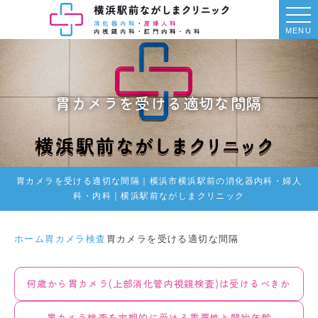
MENU
胃カメラを受ける適切な間隔
胃カメラを受ける適切な間隔｜横浜市横浜駅前の消化器内科・婦人
科・内科｜横浜駅前ながしまクリニック
ホーム
胃カメラ検査
胃カメラを受ける適切な間隔
何歳から胃カメラ(上部消化管内視鏡検査)は受けるべきか
胃カメラ検査を定期的に受ける重要性と開始年齢