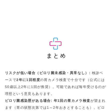
まとめ
リスクが低い場合（ピロリ菌未感染・異常なし）:
検診ペ
ースで
2年に1回程度
の胃カメラ検査で十分です（公式には
50歳以上2年に1回が推奨）
。可能であれば毎年受けるのが
理想という意見もあります。
ピロリ菌感染歴がある場合:
年1回の胃カメラ検査
が望まれ
ます（胃の状態次第では1～2年おきとすることも）
。ピロ