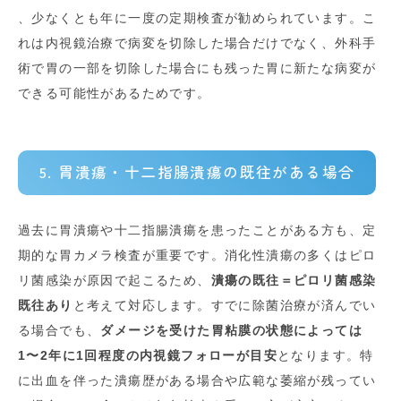
、少なくとも年に一度の定期検査が勧められています
。こ
れは内視鏡治療で病変を切除した場合だけでなく、外科手
術で胃の一部を切除した場合にも残った胃に新たな病変が
できる可能性があるためです。
5. 胃潰瘍・十二指腸潰瘍の既往がある場合
過去に胃潰瘍や十二指腸潰瘍を患ったことがある方も、定
期的な胃カメラ検査が重要です。消化性潰瘍の多くはピロ
リ菌感染が原因で起こるため、
潰瘍の既往＝ピロリ菌感染
既往あり
と考えて対応します。すでに除菌治療が済んでい
る場合でも、
ダメージを受けた胃粘膜の状態によっては
1〜2年に1回程度の内視鏡フォローが目安
となります
。特
に出血を伴った潰瘍歴がある場合や広範な萎縮が残ってい