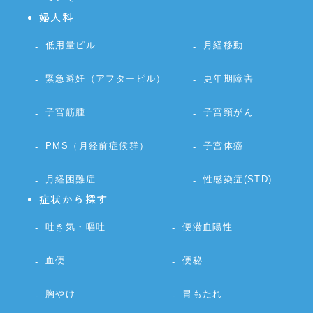
婦人科
低用量ピル
月経移動
緊急避妊（アフターピル）
更年期障害
子宮筋腫
子宮頸がん
PMS（月経前症候群）
子宮体癌
月経困難症
性感染症(STD)
症状から探す
吐き気・嘔吐
便潜血陽性
血便
便秘
胸やけ
胃もたれ