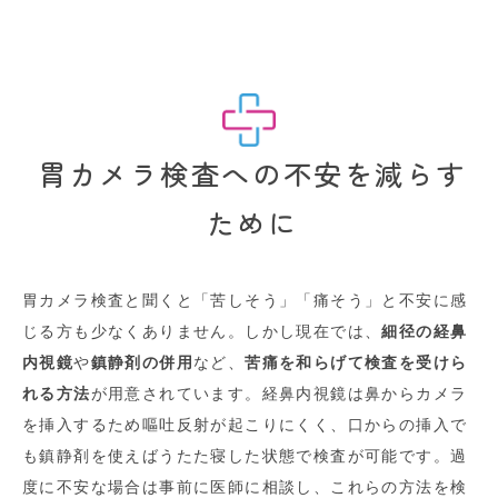
胃カメラ検査への不安を減らす
ために
胃カメラ検査と聞くと「苦しそう」「痛そう」と不安に感
じる方も少なくありません。しかし現在では、
細径の経鼻
内視鏡
や
鎮静剤の併用
など、
苦痛を和らげて検査を受けら
れる方法
が用意されています
。経鼻内視鏡は鼻からカメラ
を挿入するため嘔吐反射が起こりにくく、口からの挿入で
も鎮静剤を使えばうたた寝した状態で検査が可能です
。過
度に不安な場合は事前に医師に相談し、これらの方法を検