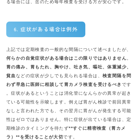
る場合には、念のため毎年検査を受ける方が安心です
。
6. 症状がある場合は例外
上記では定期検査の一般的な間隔について述べましたが、
何らかの自覚症状がある場合はこの限りではありません
。
胃の痛み、胃もたれ、胸やけ、吐き気、嘔吐、体重減少、
貧血
などの症状が少しでも見られる場合は、
検査間隔を問
わず早急に医師に相談して胃カメラ検査を受けるべき
です
。症状があるということは消化管になんらかの異常が起き
ている可能性を示唆します。例えば胃がん検診で前回異常
なしと言われた方でも、その翌月に胃がんが発生する可能
性はゼロではありません
。特に症状が出ている場合は、定
期検診のタイミングを待たず
**すぐに精密検査（胃カメ
ラ）**を受けることが大切
です。