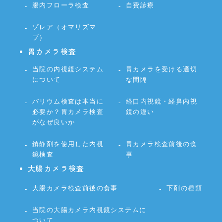
腸内フローラ検査
自費診療
ゾレア（オマリズマ
ブ）
胃カメラ検査
当院の内視鏡システム
胃カメラを受ける適切
について
な間隔
バリウム検査は本当に
経口内視鏡・経鼻内視
必要か？胃カメラ検査
鏡の違い
がなぜ良いか
鎮静剤を使用した内視
胃カメラ検査前後の食
鏡検査
事
大腸カメラ検査
大腸カメラ検査前後の食事
下剤の種類
当院の大腸カメラ内視鏡システムに
ついて