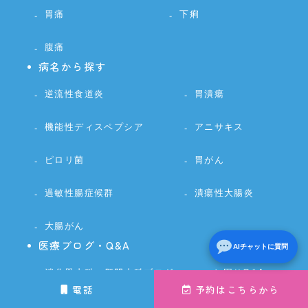
胃痛
下痢
腹痛
病名から探す
逆流性食道炎
胃潰瘍
機能性ディスペプシア
アニサキス
ピロリ菌
胃がん
過敏性腸症候群
潰瘍性大腸炎
大腸がん
医療ブログ・Q&A
AIチャットに質問
消化器内科、肛門内科ブログ
お困りQ&A
電話
予約はこちらから
産婦人科ブログ
内科一般