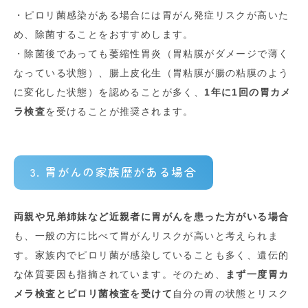
・ピロリ菌感染がある場合には胃がん発症リスクが高いた
め、除菌することをおすすめします。
・除菌後であっても萎縮性胃炎（胃粘膜がダメージで薄く
なっている状態）、腸上皮化生（胃粘膜が腸の粘膜のよう
に変化した状態）を認めることが多く、
1年に1回の胃カメ
ラ検査
を受けることが推奨されます。
3. 胃がんの家族歴がある場合
両親や兄弟姉妹など近親者に胃がんを患った方がいる場合
も、一般の方に比べて胃がんリスクが高いと考えられま
す。家族内でピロリ菌が感染していることも多く、遺伝的
な体質要因も指摘されています
。そのため、
まず一度胃カ
メラ検査とピロリ菌検査を受けて
自分の胃の状態とリスク