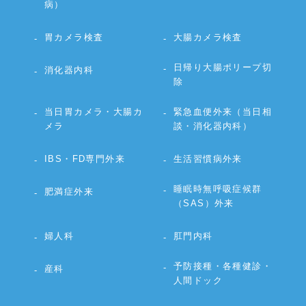
病）
胃カメラ検査
大腸カメラ検査
日帰り大腸ポリープ切
消化器内科
除
当日胃カメラ・大腸カ
緊急血便外来（当日相
メラ
談・消化器内科）
IBS・FD専門外来
生活習慣病外来
睡眠時無呼吸症候群
肥満症外来
（SAS）外来
婦人科
肛門内科
予防接種・各種健診・
産科
人間ドック