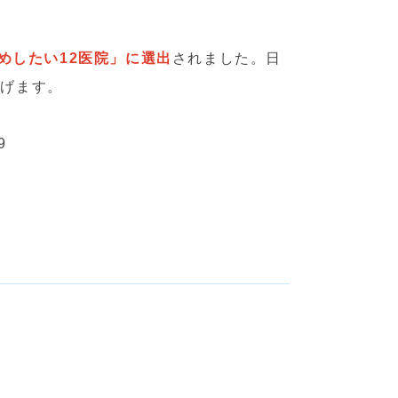
すめしたい12医院」に選出
されました。日
上げます。
9