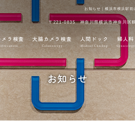
お知らせ｜横浜市横浜駅前
〒221-0835
神奈川県横浜市神奈川区鶴屋
カメラ検査
大腸カメラ検査
人間ドック
婦人科
strocamera
Colonoscopy
Medical Checkup
Gynecology
お知らせ