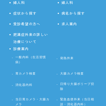
婦人科
婦人科
症状から探す
病名から探す
受診希望の方へ
求人案内
肥満症外来の詳しい
治療について
診療案内
一般内科（生活習慣
発熱外来
病）
胃カメラ検査
大腸カメラ検査
日帰り大腸ポリープ切
消化器内科
除
当日胃カメラ・大腸カ
緊急血便外来（当日相
メラ
談・消化器内科）