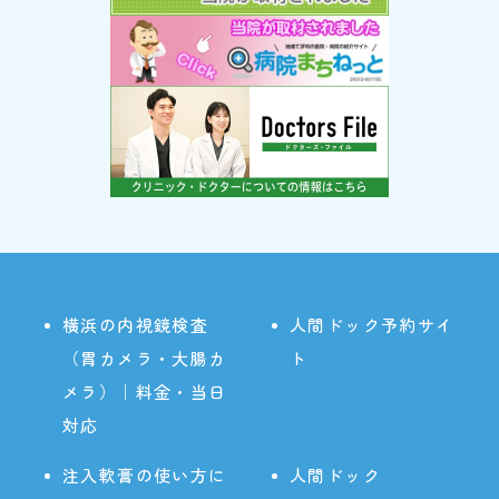
横浜の内視鏡検査
人間ドック予約サイ
（胃カメラ・大腸カ
ト
メラ）｜料金・当日
対応
注入軟膏の使い方に
人間ドック