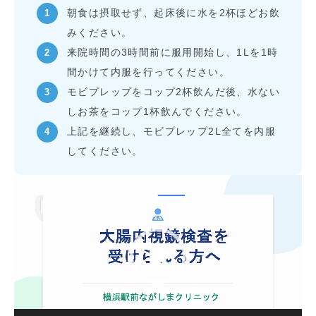
朝食は摂取せず、起床後に水を2杯ほどお飲
みください。
来院時間の3時間前に服用開始し、1Lを1時
間かけて内服を行ってください。
モビプレップをコップ2杯飲んだ後、水ない
しお茶をコップ1杯飲んでください。
上記を継続し、モビプレップ2L全てを内服
してください。
動
画
プ
レ
ー
ヤ
ー