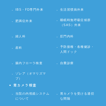
IBS・FD専門外来
生活習慣病外来
睡眠時無呼吸症候群
肥満症外来
（SAS）外来
婦人科
肛門内科
予防接種・各種健診・
産科
人間ドック
腸内フローラ検査
自費診療
ゾレア（オマリズマ
ブ）
胃カメラ検査
当院の内視鏡システム
胃カメラを受ける適切
について
な間隔