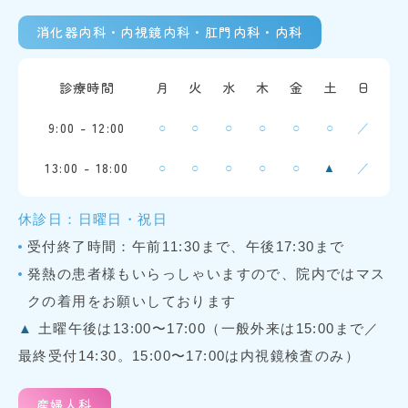
消化器内科・内視鏡内科・肛門内科・内科
診療時間
月
火
水
木
金
土
日
9:00 - 12:00
○
○
○
○
○
○
／
13:00 - 18:00
○
○
○
○
○
／
▲
休診日：日曜日・祝日
受付終了時間：午前11:30まで、午後17:30まで
発熱の患者様もいらっしゃいますので、院内ではマス
クの着用をお願いしております
▲
土曜午後は13:00〜17:00（一般外来は15:00まで／
最終受付14:30。15:00〜17:00は内視鏡検査のみ）
産婦人科