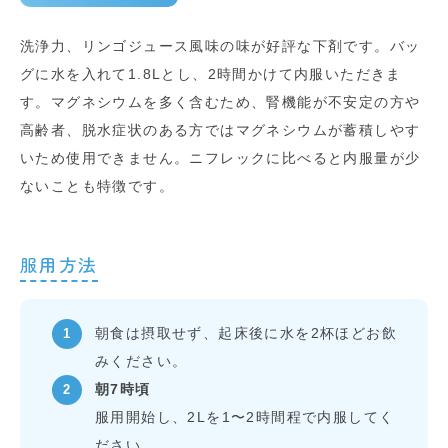
洗浄力、リンゴジュース風味の味が好評な下剤です。バッ
グに水を入れて1.8Lとし、2時間かけて内服いただきま
す。マグネシウムを多く含むため、腎機能が不安定の方や
高齢者、脱水症状のある方ではマグネシウムが蓄積しやす
いため使用できません。ニフレックに比べると内服量が少
ないことも特徴です。
服用方法
朝食は摂取せず、起床後に水を2杯ほどお飲
みください。
朝7時頃
服用開始し、2Lを1〜2時間程で内服してく
ださい。