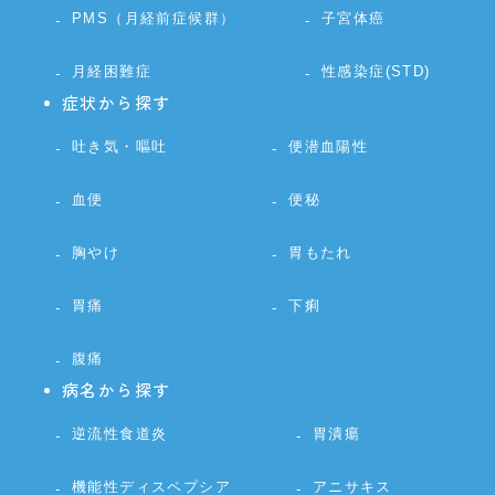
PMS（月経前症候群）
子宮体癌
月経困難症
性感染症(STD)
症状から探す
吐き気・嘔吐
便潜血陽性
血便
便秘
胸やけ
胃もたれ
胃痛
下痢
腹痛
病名から探す
逆流性食道炎
胃潰瘍
機能性ディスペプシア
アニサキス