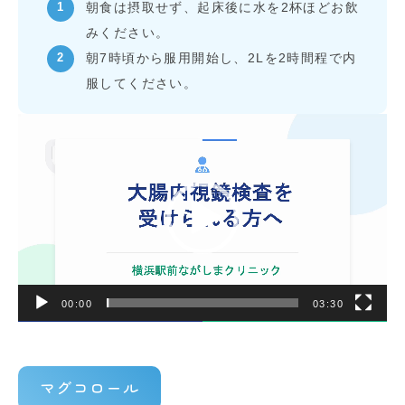
朝食は摂取せず、起床後に水を2杯ほどお飲
みください。
朝7時頃から服用開始し、2Lを2時間程で内
服してください。
動
画
プ
レ
ー
ヤ
ー
00:00
03:30
マグコロール