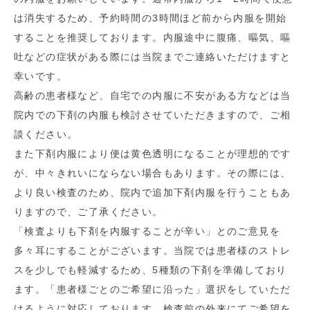
は消失するため、予約時間の3時間ほど前から内服を開始
することを推奨しております。内服途中に腹痛、嘔気、嘔
吐などの症状がある際には当院までご連絡いただけますと
幸いです。
高齢の患者様など、自宅での内服に不安がある方などは当
院内での下剤の内服も検討させていただきますので、ご相
談ください。
また下剤内服により便は黄色透明になることが理想的です
が、中々きれいにならない場合もあります。その際には、
より良い検査のため、院内で追加下剤内服を行うこともあ
りますので、ご了承ください。
「検査よりも下剤を内服することが辛い」とのご意見を
多々耳にすることがございます。当院では患者様のストレ
スを少しでも軽減するため、5種類の下剤を準備しており
ます。「患者様ごとのご希望に沿った」選択をしていただ
けるように対応しております。検査前の外来にてご希望を