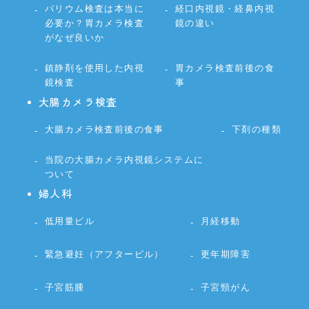
バリウム検査は本当に
経口内視鏡・経鼻内視
必要か？胃カメラ検査
鏡の違い
がなぜ良いか
鎮静剤を使用した内視
胃カメラ検査前後の食
鏡検査
事
大腸カメラ検査
大腸カメラ検査前後の食事
下剤の種類
当院の大腸カメラ内視鏡システムに
ついて
婦人科
低用量ピル
月経移動
緊急避妊（アフターピル）
更年期障害
子宮筋腫
子宮頸がん