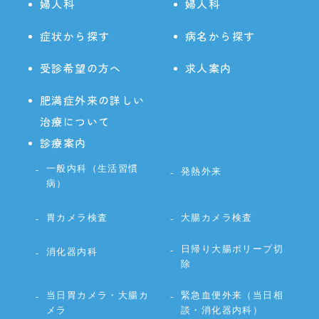
婦人科
婦人科
症状から探す
病名から探す
受診希望の方へ
求人案内
肥満症外来の詳しい
治療について
診療案内
一般内科（生活習慣
発熱外来
病）
胃カメラ検査
大腸カメラ検査
日帰り大腸ポリープ切
消化器内科
除
当日胃カメラ・大腸カ
緊急血便外来（当日相
メラ
談・消化器内科）