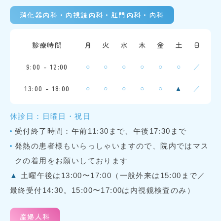
消化器内科・内視鏡内科・肛門内科・内科
診療時間
月
火
水
木
金
土
日
9:00 - 12:00
○
○
○
○
○
○
／
13:00 - 18:00
○
○
○
○
○
／
▲
休診日：日曜日・祝日
受付終了時間：午前11:30まで、午後17:30まで
発熱の患者様もいらっしゃいますので、院内ではマス
クの着用をお願いしております
▲
土曜午後は13:00〜17:00（一般外来は15:00まで／
最終受付14:30。15:00〜17:00は内視鏡検査のみ）
産婦人科