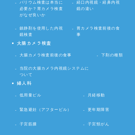
バリウム検査は本当に
経口内視鏡・経鼻内視
必要か？胃カメラ検査
鏡の違い
がなぜ良いか
鎮静剤を使用した内視
胃カメラ検査前後の食
鏡検査
事
大腸カメラ検査
大腸カメラ検査前後の食事
下剤の種類
当院の大腸カメラ内視鏡システムに
ついて
婦人科
低用量ピル
月経移動
緊急避妊（アフターピル）
更年期障害
子宮筋腫
子宮頸がん