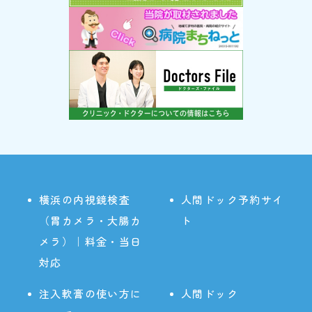
横浜の内視鏡検査
人間ドック予約サイ
（胃カメラ・大腸カ
ト
メラ）｜料金・当日
対応
注入軟膏の使い方に
人間ドック