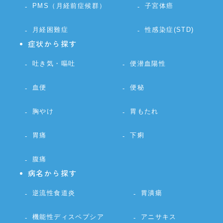
PMS（月経前症候群）
子宮体癌
月経困難症
性感染症(STD)
症状から探す
吐き気・嘔吐
便潜血陽性
血便
便秘
胸やけ
胃もたれ
胃痛
下痢
腹痛
病名から探す
逆流性食道炎
胃潰瘍
機能性ディスペプシア
アニサキス