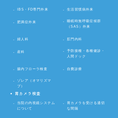
IBS・FD専門外来
生活習慣病外来
睡眠時無呼吸症候群
肥満症外来
（SAS）外来
婦人科
肛門内科
予防接種・各種健診・
産科
人間ドック
腸内フローラ検査
自費診療
ゾレア（オマリズマ
ブ）
胃カメラ検査
当院の内視鏡システム
胃カメラを受ける適切
について
な間隔