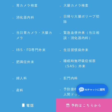
胃カメラ検査
大腸カメラ検査
日帰り大腸ポリープ切
消化器内科
除
当日胃カメラ・大腸カ
緊急血便外来（当日相
メラ
談・消化器内科）
IBS・FD専門外来
生活習慣病外来
睡眠時無呼吸症候群
肥満症外来
（SAS）外来
婦人科
肛門内科
予防接種・各種健診・
産科
AIチャットに質問
人間ドック
電話
予約はこちらから
腸内フローラ検査
自費診療