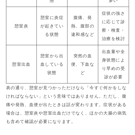
態
多い
症状の強さ
憩室に炎症
腹痛、発
に応じて診
憩室炎
が起きてい
熱、腹部の
察・検査・
る状態
違和感など
治療を検討
出血量や全
憩室から出
突然の血
身状態によ
憩室出血
血している
便、下血な
り早めの受
状態
ど
診が必要
表の通り、憩室が見つかっただけなら「今すぐ何かをしな
ければならない」という意味ではありません。ただし、腹
痛や発熱、血便が出たときは話が変わります。症状がある
場合は、憩室炎や憩室出血だけでなく、ほかの大腸の病気
も含めて確認が必要になります。