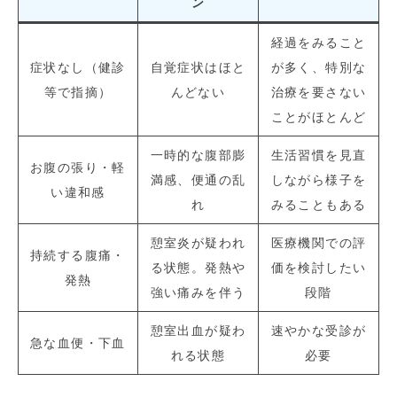
ン
経過をみること
症状なし（健診
自覚症状はほと
が多く、特別な
等で指摘）
んどない
治療を要さない
ことがほとんど
一時的な腹部膨
生活習慣を見直
お腹の張り・軽
満感、便通の乱
しながら様子を
い違和感
れ
みることもある
憩室炎が疑われ
医療機関での評
持続する腹痛・
る状態。発熱や
価を検討したい
発熱
強い痛みを伴う
段階
憩室出血が疑わ
速やかな受診が
急な血便・下血
れる状態
必要