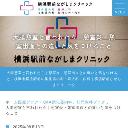
MENU
大腸憩室と言われたら｜憩室炎・憩
室出血との違いと気をつけること
大腸憩室と言われたら｜憩室炎・憩室出血との違いと気をつけるこ
と｜横浜市横浜駅前の消化器内科・婦人科・内科｜横浜駅前ながし
まクリニック
ホーム
医療ブログ・Q&A
消化器内科、肛門内科ブログ
大腸憩室と言われたら｜憩室炎・憩室出血との違いと気をつけ
ること
2025年08月13日