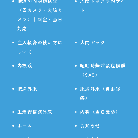
横浜の内視鏡検査
人間ドック予約サイ
（胃カメラ・大腸カ
ト
メラ）｜料金・当日
対応
注入軟膏の使い方に
人間ドック
ついて
内視鏡
睡眠時無呼吸症候群
（SAS）
肥満外来
肥満外来（自由診
療）
生活習慣病外来
内科（当日受診）
ホーム
お知らせ