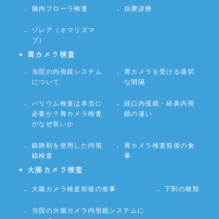
腸内フローラ検査
自費診療
ゾレア（オマリズマ
ブ）
胃カメラ検査
当院の内視鏡システム
胃カメラを受ける適切
について
な間隔
バリウム検査は本当に
経口内視鏡・経鼻内視
必要か？胃カメラ検査
鏡の違い
がなぜ良いか
鎮静剤を使用した内視
胃カメラ検査前後の食
鏡検査
事
大腸カメラ検査
大腸カメラ検査前後の食事
下剤の種類
当院の大腸カメラ内視鏡システムに