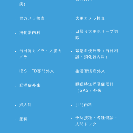
病）
胃カメラ検査
大腸カメラ検査
日帰り大腸ポリープ切
消化器内科
除
当日胃カメラ・大腸カ
緊急血便外来（当日相
メラ
談・消化器内科）
IBS・FD専門外来
生活習慣病外来
睡眠時無呼吸症候群
肥満症外来
（SAS）外来
婦人科
肛門内科
予防接種・各種健診・
産科
人間ドック