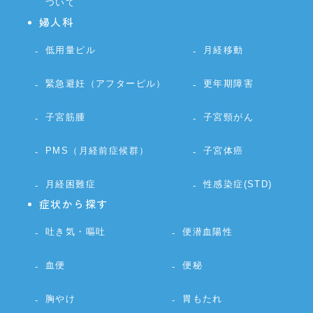
ついて
婦人科
低用量ピル
月経移動
緊急避妊（アフターピル）
更年期障害
子宮筋腫
子宮頸がん
PMS（月経前症候群）
子宮体癌
月経困難症
性感染症(STD)
症状から探す
吐き気・嘔吐
便潜血陽性
血便
便秘
胸やけ
胃もたれ