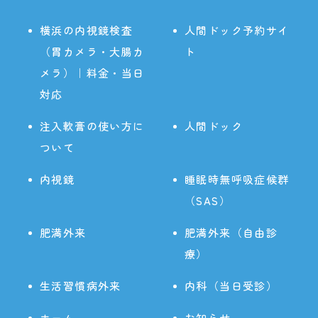
横浜の内視鏡検査
人間ドック予約サイ
（胃カメラ・大腸カ
ト
メラ）｜料金・当日
対応
注入軟膏の使い方に
人間ドック
ついて
内視鏡
睡眠時無呼吸症候群
（SAS）
肥満外来
肥満外来（自由診
療）
生活習慣病外来
内科（当日受診）
ホーム
お知らせ