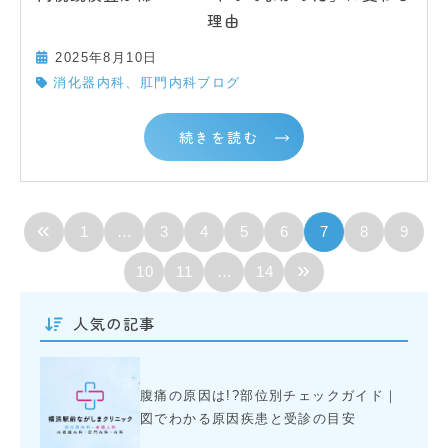
理由
2025年8月10日
消化器内科、肛門内科ブログ
続きを読む
«
1
…
3
4
5
6
7
8
9
»
10
11
…
14
人気の記事
腹痛の原因は!?部位別チェックガイド｜
図でわかる原因疾患と受診の目安