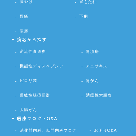
胸やけ
胃もたれ
胃痛
下痢
腹痛
病名から探す
逆流性食道炎
胃潰瘍
機能性ディスペプシア
アニサキス
ピロリ菌
胃がん
過敏性腸症候群
潰瘍性大腸炎
大腸がん
医療ブログ・Q&A
消化器内科、肛門内科ブログ
お困りQ&A