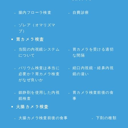
腸内フローラ検査
自費診療
ゾレア（オマリズマ
ブ）
胃カメラ検査
当院の内視鏡システム
胃カメラを受ける適切
について
な間隔
バリウム検査は本当に
経口内視鏡・経鼻内視
必要か？胃カメラ検査
鏡の違い
がなぜ良いか
鎮静剤を使用した内視
胃カメラ検査前後の食
鏡検査
事
大腸カメラ検査
大腸カメラ検査前後の食事
下剤の種類