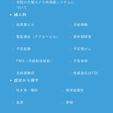
当院の大腸カメラ内視鏡システムに
ついて
婦人科
低用量ピル
月経移動
緊急避妊（アフターピル）
更年期障害
子宮筋腫
子宮頸がん
PMS（月経前症候群）
子宮体癌
月経困難症
性感染症(STD)
症状から探す
吐き気・嘔吐
便潜血陽性
血便
便秘