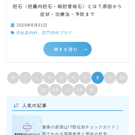
胆石（胆嚢内胆石・総胆管結石）とは？原因から
症状・治療法・予防まで
2025年8月01日
消化器内科、肛門内科ブログ
続きを読む
«
1
…
4
5
6
7
8
9
10
»
11
12
…
14
人気の記事
腹痛の原因は!?部位別チェックガイド｜
図でわかる原因疾患と受診の目安