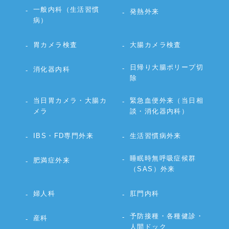
一般内科（生活習慣
発熱外来
病）
胃カメラ検査
大腸カメラ検査
日帰り大腸ポリープ切
消化器内科
除
当日胃カメラ・大腸カ
緊急血便外来（当日相
メラ
談・消化器内科）
IBS・FD専門外来
生活習慣病外来
睡眠時無呼吸症候群
肥満症外来
（SAS）外来
婦人科
肛門内科
予防接種・各種健診・
産科
人間ドック