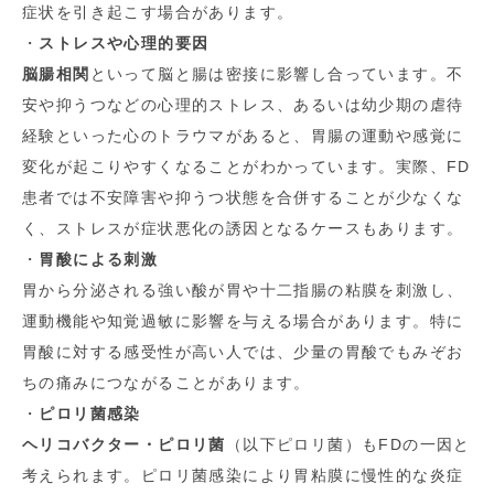
症状を引き起こす場合があります。
・
ストレスや心理的要因
脳腸相関
といって脳と腸は密接に影響し合っています。不
安や抑うつなどの心理的ストレス、あるいは幼少期の虐待
経験といった心のトラウマがあると、胃腸の運動や感覚に
変化が起こりやすくなることがわかっています。実際、FD
患者では不安障害や抑うつ状態を合併することが少なくな
く、ストレスが症状悪化の誘因となるケースもあります。
・
胃酸による刺激
胃から分泌される強い酸が胃や十二指腸の粘膜を刺激し、
運動機能や知覚過敏に影響を与える場合があります。特に
胃酸に対する感受性が高い人では、少量の胃酸でもみぞお
ちの痛みにつながることがあります。
・
ピロリ菌感染
ヘリコバクター・ピロリ菌
（以下ピロリ菌）もFDの一因と
考えられます。ピロリ菌感染により胃粘膜に慢性的な炎症