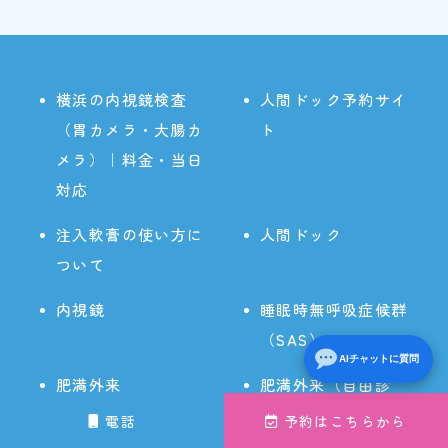
横浜の内視鏡検査
人間ドック予約サイ
（胃カメラ・大腸カ
ト
メラ）｜料金・当日
対応
注入軟膏の使い方に
人間ドック
ついて
内視鏡
睡眠時無呼吸症候群
（SAS）
AIチャットに質問
肥満外来
肥満外来（自由診
療）
電話
予約はこちらから