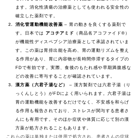
ます。消化性潰瘍の治療薬としても使われる安全性の
確立した薬剤です。
消化管運動機能改善薬
– 胃の動きを良くする薬剤で
す。日本では
アコチアミド
（商品名アコファイド®）
が機能性ディスペプシア治療薬として承認されていま
す。この薬は胃排出能を高め、胃の運動リズムを整え
る作用があり、胃に内容物が長時間停滞するタイプの
FDで有効です。実際、食後のもたれ感や早期満腹感な
どの改善に寄与することが確認されています。
漢方薬（六君子湯など）
– 漢方製剤では六君子湯（り
っくんしとう）がFDによく用いられます。六君子湯は
胃の運動機能を改善するだけでなく、不安感を和らげ
る作用も報告されており、ストレスが関与する患者さ
んにも有用です。そのほか症状や体質に応じて別の漢
方薬が処方されることもあります。
これらの薬は単独または併用で処方され、患者さんの症状