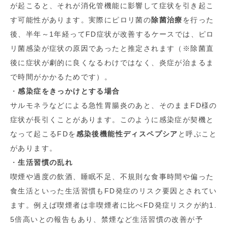
が起こると、それが消化管機能に影響して症状を引き起こ
す可能性があります。実際にピロリ菌の
除菌治療
を行った
後、半年～1年経ってFD症状が改善するケースでは、ピロ
リ菌感染が症状の原因であったと推定されます（※除菌直
後に症状が劇的に良くなるわけではなく、炎症が治まるま
で時間がかかるためです）。
・
感染症をきっかけとする場合
サルモネラなどによる急性胃腸炎のあと、そのままFD様の
症状が長引くことがあります。このように感染症が契機と
なって起こるFDを
感染後機能性ディスペプシア
と呼ぶこと
があります。
・
生活習慣の乱れ
喫煙や過度の飲酒、睡眠不足、不規則な食事時間や偏った
食生活といった生活習慣もFD発症のリスク要因とされてい
ます。例えば喫煙者は非喫煙者に比べFD発症リスクが約1.
5倍高いとの報告もあり、禁煙など生活習慣の改善が予