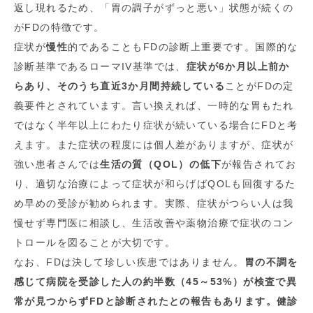
返し現れるため、「胃の調子がずっと悪い」状態が続くの
がFDの特徴です。
症状が
慢性
的であることもFDの診断上重要です。国際的な
診断基準であるローマIV基準では、
症状が6か月以上前か
らあり、そのうち直近3か月間持続している
ことがFDの定
義要件とされています。言い換えれば、一時的な胃もたれ
ではなく半年以上にわたり症状が続いている場合にFDと考
えます。また症状の程度には個人差がありますが、症状が
強い患者さんでは
生活の質（QOL）の低下
が報告されてお
り、適切な治療によって症状が和らげばQOLも回復するた
め早めの受診が勧められます。実際、症状がつらい人は我
慢せず専門医に相談し、生活改善や薬物治療で症状のコン
トロールを図ることが大切です。
なお、FDは決して珍しい疾患ではありません。
胃の不調を
感じて病院を受診した人の約半数（45～53%）が検査で異
常が見つからずFDと診断されたとの報告もあります。健診