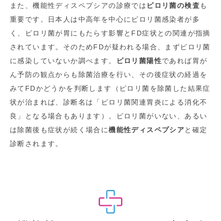
また、機能性ディスペプシアの診療では
ピロリ菌の検査
も
重要です。日本人は中高年を中心にピロリ菌感染者が多
く、ピロリ菌が胃にもたらす影響とFD症状との関連が指摘
されています。そのためFDが疑われる場合、まずピロリ菌
に感染していないか調べます。
ピロリ菌陽性
であれば胃が
ん予防の観点からも除菌治療を行い、その後症状の経過を
みてFDかどうかを判断します（ピロリ菌を除菌した結果症
状が治まれば、診断名は「ピロリ菌関連胃炎による消化不
良」となる場合もあります）。ピロリ菌がいない、あるい
は除菌後も症状が続く場合に
機能性ディスペプシア
と確定
診断されます。