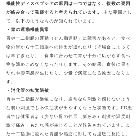
機能性ディスペプシアの原因は一つではなく、複数の要因
が絡み合って発症すると考えられています。
主な要因とし
て、以下のようなものが知られています。
・
胃の運動機能異常
胃や十二指腸の運動（ぜん動運動）に障害があると、食べ
物の胃から十二指腸への排出が遅れたり（※場合によって
は早すぎたり）、食事に合わせて胃が十分に広がらず食べ
物を溜めこめなくなったりします。その結果、食後に胃も
たれや膨満感が生じたり、少量で満腹になる原因になりま
す。
・
消化管の知覚過敏
胃や十二指腸が過敏になり、通常なら刺激と感じないよう
な弱い刺激でも不快症状が出やすくなった状態です。FD患
者では健常者より少ない胃の伸展（膨らみ）刺激や温度刺
激で痛み・もたれ感が生じることが報告されています。ま
た十二指腸に流れた胃酸や脂肪に対しても過敏に反応し、