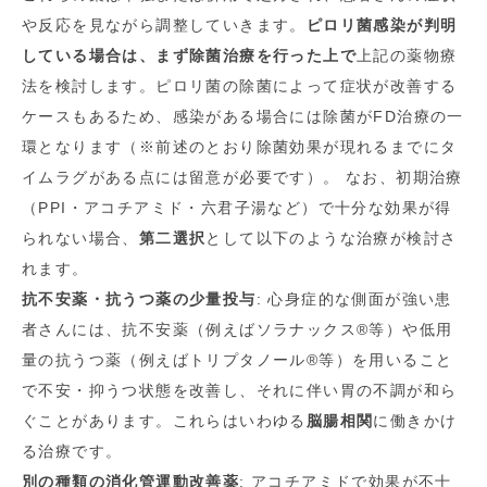
や反応を見ながら調整していきます。
ピロリ菌感染が判明
している場合は、まず除菌治療を行った上で
上記の薬物療
法を検討します。ピロリ菌の除菌によって症状が改善する
ケースもあるため、感染がある場合には除菌がFD治療の一
環となります（※前述のとおり除菌効果が現れるまでにタ
イムラグがある点には留意が必要です）。 なお、初期治療
（PPI・アコチアミド・六君子湯など）で十分な効果が得
られない場合、
第二選択
として以下のような治療が検討さ
れます。
抗不安薬・抗うつ薬の少量投与
: 心身症的な側面が強い患
者さんには、抗不安薬（例えばソラナックス®等）や低用
量の抗うつ薬（例えばトリプタノール®等）を用いること
で不安・抑うつ状態を改善し、それに伴い胃の不調が和ら
ぐことがあります。これらはいわゆる
脳腸相関
に働きかけ
る治療です。
別の種類の消化管運動改善薬
: アコチアミドで効果が不十