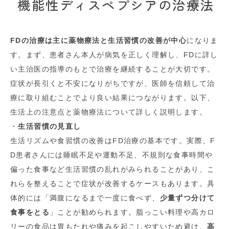
機能性ディスペプシアの治療法
FDの治療は主に薬物療法と生活習慣の改善が中心
になりま
す。まず、患者さん本人が病気を正しく理解し、FDに詳し
い主治医の指導のもとで治療を継続することが大切です。
症状が長引くと不安になりがちですが、医師を信頼して治
療に取り組むことでより良い結果につながります。以下、
生活上の注意点と薬物療法について詳しく説明します。
・
生活習慣の見直し
生活リズムや食習慣の改善はFD治療の基本です。実際、F
D患者さんには睡眠不足や運動不足、不規則な食事時間や
偏った食事など生活習慣の乱れがみられることがあり、こ
れらを整えることで症状が改善するケースもあります。具
体的には「満腹になるまで一度に食べず、
少量ずつ分けて
食事をとる
」ことが勧められます。脂っこい料理や高カロ
リーの食品は胃もたれや痛みを起こしやすいため避け、
高