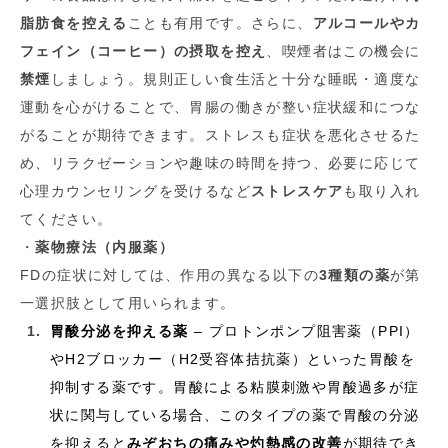
脂肪食を控える
ことも有用です。さらに、
アルコールやカ
フェイン（コーヒー）の摂取を控え
、喫煙者はこの機会に
禁煙
しましょう。規則正しい食生活と十分な睡眠・適度な
運動を心がけることで、胃腸の働きが整い症状緩和につな
がることが期待できます。ストレスも症状を悪化させるた
め、リラクゼーションや趣味の時間を持つ、必要に応じて
心理カウンセリングを受けるなど
ストレスケア
も取り入れ
てください。
・
薬物療法（内服薬）
FDの症状に対しては、作用の異なる以下の
3種類の薬
が第
一選択肢として用いられます。
胃酸分泌を抑える薬
– プロトンポンプ阻害薬（PPI）
やH2ブロッカー（H2受容体拮抗薬）といった胃酸を
抑制する薬です。胃酸による粘膜刺激や胃酸過多が症
状に関与している場合、このタイプの薬で胃酸の分泌
を抑えると
みぞおちの痛みや灼熱感の改善
が期待でき