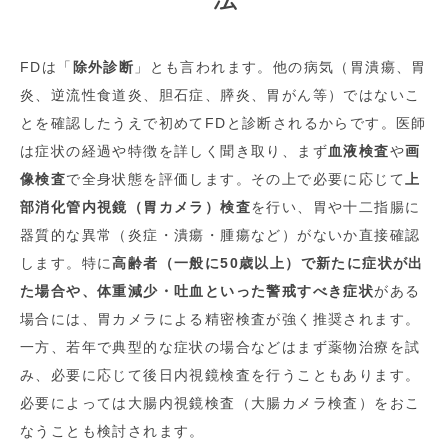
FDは「
除外診断
」とも言われます。他の病気（胃潰瘍、胃
炎、逆流性食道炎、胆石症、膵炎、胃がん等）ではないこ
とを確認したうえで初めてFDと診断されるからです。医師
は症状の経過や特徴を詳しく聞き取り、まず
血液検査
や
画
像検査
で全身状態を評価します。その上で必要に応じて
上
部消化管内視鏡（胃カメラ）検査
を行い、胃や十二指腸に
器質的な異常（炎症・潰瘍・腫瘍など）がないか直接確認
します。特に
高齢者（一般に50歳以上）で新たに症状が出
た場合や、体重減少・吐血といった警戒すべき症状
がある
場合には、胃カメラによる精密検査が強く推奨されます。
一方、若年で典型的な症状の場合などはまず薬物治療を試
み、必要に応じて後日内視鏡検査を行うこともあります。
必要によっては大腸内視鏡検査（大腸カメラ検査）をおこ
なうことも検討されます。