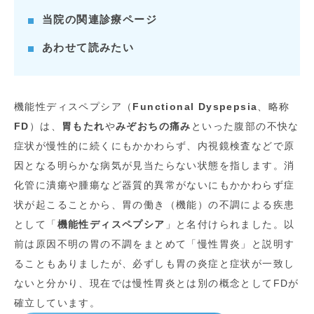
当院の関連診療ページ
あわせて読みたい
機能性ディスペプシア（
Functional Dyspepsia
、略称
FD
）は、
胃もたれ
や
みぞおちの痛み
といった腹部の不快な
症状が慢性的に続くにもかかわらず、内視鏡検査などで原
因となる明らかな病気が見当たらない状態を指します。消
化管に潰瘍や腫瘍など器質的異常がないにもかかわらず症
状が起こることから、胃の働き（機能）の不調による疾患
として「
機能性ディスペプシア
」と名付けられました。以
前は原因不明の胃の不調をまとめて「慢性胃炎」と説明す
ることもありましたが、必ずしも胃の炎症と症状が一致し
ないと分かり、現在では慢性胃炎とは別の概念としてFDが
確立しています。