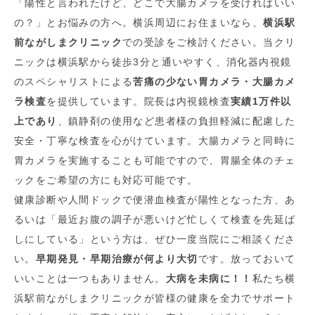
「陽性と言われたけど、どこで大腸カメラを受ければいい
の？」とお悩みの方へ。横浜周辺にお住まいなら、
横浜駅
前ながしまクリニック
での受診をご検討ください。当クリ
ニックは横浜駅から徒歩3分と通いやすく、消化器内視鏡
のスペシャリストによる
苦痛の少ない胃カメラ・大腸カメ
ラ検査
を提供しています。院長は内視鏡検査
実績1万件以
上であり
、鎮静剤の使用など患者様の負担軽減に配慮した
安全・丁寧な検査を心がけています。大腸カメラと同時に
胃カメラを実施することも可能ですので、胃腸全体のチェ
ックをご希望の方にも対応可能です。
健康診断や人間ドックで便潜血検査が陽性となった方、あ
るいは「最近お腹の調子が悪いけど忙しくて検査を先延ば
しにしている」という方は、ぜひ一度当院にご相談くださ
い。
早期発見・早期治療が何より大切
です。放っておいて
いいことは一つもありません。
大病を未病に！！
私たち横
浜駅前ながしまクリニックが皆様の健康を全力でサポート