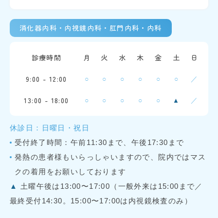
消化器内科・内視鏡内科・肛門内科・内科
診療時間
月
火
水
木
金
土
日
9:00 - 12:00
○
○
○
○
○
○
／
13:00 - 18:00
○
○
○
○
○
／
▲
休診日：日曜日・祝日
受付終了時間：午前11:30まで、午後17:30まで
発熱の患者様もいらっしゃいますので、院内ではマス
クの着用をお願いしております
▲
土曜午後は13:00〜17:00（一般外来は15:00まで／
最終受付14:30。15:00〜17:00は内視鏡検査のみ）