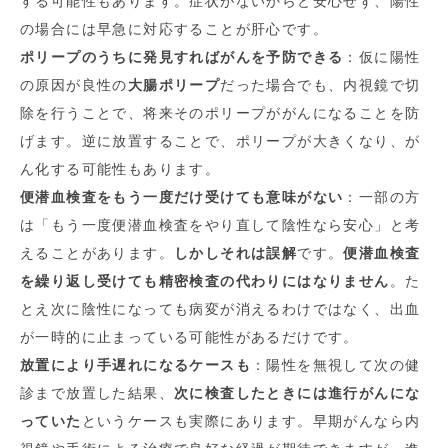
する可能性もあります。症状がないからと安心せず、陽性
の場合には早急に対応することが肝心です。
ポリープのうちに発見すればがんを予防できる
：仮に陽性
の原因が良性の
大腸ポリープ
だった場合でも、内視鏡で切
除を行うことで、将来そのポリープががんになることを防
げます。逆に放置することで、ポリープが大きくなり、が
ん化する可能性もあります。
便潜血検査をもう一度だけ受けても意味がない
：一部の方
は「もう一度便潜血検査をやり直して陰性なら安心」と考
えることがあります。
しかしそれは誤解
です。
便潜血検査
を繰り返し受けても精密検査の代わりにはなりません
。た
とえ次に陰性になっても病変が消えるわけではなく、出血
が一時的に止まっている可能性があるだけです。
放置により手遅れになるケースも
：陽性を無視して次の健
診まで放置した結果、
次に検査したときには進行がんにな
っていた
というケースも実際にあります。早期がんなら内