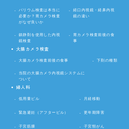
バリウム検査は本当に
経口内視鏡・経鼻内視
必要か？胃カメラ検査
鏡の違い
がなぜ良いか
鎮静剤を使用した内視
胃カメラ検査前後の食
鏡検査
事
大腸カメラ検査
大腸カメラ検査前後の食事
下剤の種類
当院の大腸カメラ内視鏡システムに
ついて
婦人科
低用量ピル
月経移動
緊急避妊（アフターピル）
更年期障害
子宮筋腫
子宮頸がん