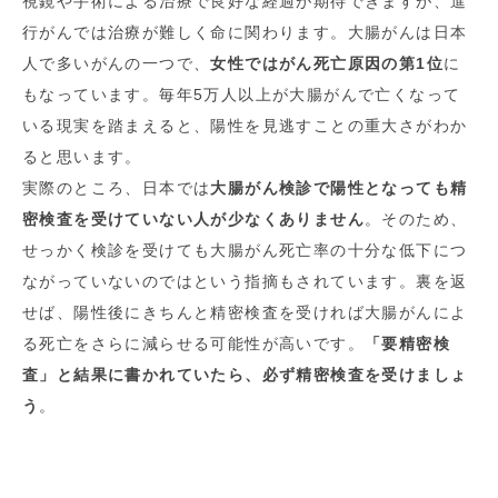
視鏡や手術による治療で良好な経過が期待できますが、進
行がんでは治療が難しく命に関わります。大腸がんは日本
人で多いがんの一つで、
女性ではがん死亡原因の第1位
に
もなっています。毎年5万人以上が大腸がんで亡くなって
いる現実を踏まえると、陽性を見逃すことの重大さがわか
ると思います。
実際のところ、日本では
大腸がん検診で陽性となっても精
密検査を受けていない人が少なくありません
。そのため、
せっかく検診を受けても大腸がん死亡率の十分な低下につ
ながっていないのではという指摘もされています。裏を返
せば、陽性後にきちんと精密検査を受ければ大腸がんによ
る死亡をさらに減らせる可能性が高いです。
「要精密検
査」と結果に書かれていたら、必ず精密検査を受けましょ
う
。