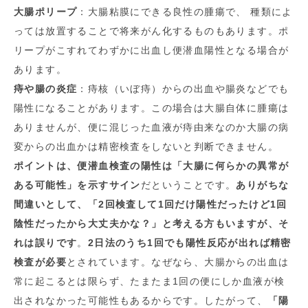
大腸ポリープ
：大腸粘膜にできる良性の腫瘍で、 種類によ
っては放置することで将来がん化するものもあります。ポ
リープがこすれてわずかに出血し便潜血陽性となる場合が
あります。
痔や腸の炎症
：痔核（いぼ痔）からの出血や腸炎などでも
陽性になることがあります。この場合は大腸自体に腫瘍は
ありませんが、便に混じった血液が痔由来なのか大腸の病
変からの出血かは精密検査をしないと判断できません。
ポイントは、便潜血検査の陽性は「大腸に何らかの異常が
ある可能性」を示すサイン
だということです。
ありがちな
間違いとして、「2回検査して1回だけ陽性だったけど1回
陰性だったから大丈夫かな？」と考える方もいますが、そ
れは誤りです
。
2日法のうち1回でも陽性反応が出れば精密
検査が必要
とされています。なぜなら、大腸からの出血は
常に起こるとは限らず、たまたま1回の便にしか血液が検
出されなかった可能性もあるからです。したがって、
「陽