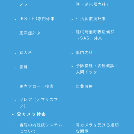
メラ
談・消化器内科）
IBS・FD専門外来
生活習慣病外来
睡眠時無呼吸症候群
肥満症外来
（SAS）外来
婦人科
肛門内科
予防接種・各種健診・
産科
人間ドック
腸内フローラ検査
自費診療
ゾレア（オマリズマ
ブ）
胃カメラ検査
当院の内視鏡システム
胃カメラを受ける適切
について
な間隔