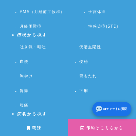
PMS（月経前症候群）
子宮体癌
月経困難症
性感染症(STD)
症状から探す
吐き気・嘔吐
便潜血陽性
血便
便秘
胸やけ
胃もたれ
胃痛
下痢
腹痛
AIチャットに質問
病名から探す
逆流性食道炎
胃潰瘍
電話
予約はこちらから