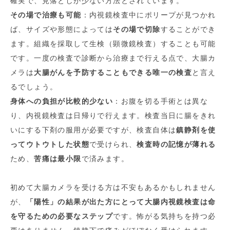
確実で、見落としが少ない方法とされています。
その場で治療も可能
：内視鏡検査中にポリープが見つかれ
ば、サイズや形態によっては
その場で切除
することができ
ます。組織を採取して生検（顕微鏡検査）することも可能
です。一度の検査で診断から治療まで行える点で、大腸カ
メラは
大腸がんを予防することもできる唯一の検査
と言え
るでしょう。
身体への負担が比較的少ない
：お腹を切る手術とは異な
り、内視鏡検査は日帰りで行えます。検査当日に腸をきれ
いにする下剤の服用が必要ですが、検査自体は
鎮静剤を使
ってウトウトした状態
で受けられ、
検査時の記憶が薄れる
ため、
苦痛は最小限
で済みます。
初めて大腸カメラを受ける方は不安もあるかもしれません
が、
「陽性」の結果が出た方にとって大腸内視鏡検査は命
を守るための必要なステップ
です。怖がる気持ちを持つ必