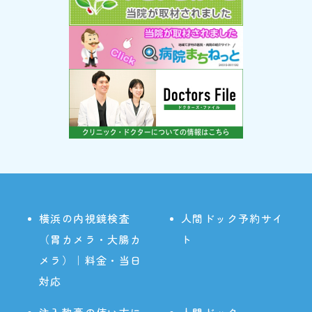
横浜の内視鏡検査
人間ドック予約サイ
（胃カメラ・大腸カ
ト
メラ）｜料金・当日
対応