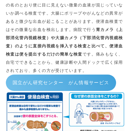
の名のとおり便に目に見えない微量の血液が混じっていな
いか調べる検査です。大腸にポリープやがんなどの異常が
あると微少な出血が起こることがあります。便潜血検査で
はその微量な出血を検出します。病院で行う
胃カメラ（上
部消化管内視鏡検査）
や
大腸カメラ（下部消化管内視鏡検
査）
のように直接内視鏡を挿入する検査と比べて、便潜血
検査は
便を提出するだけの簡単な検査
です。痛みもなく、
自宅でできることから、健康診断や人間ドックで広く採用
されており、多くの方が受けています。
国立がん研究センター がん情報サービス