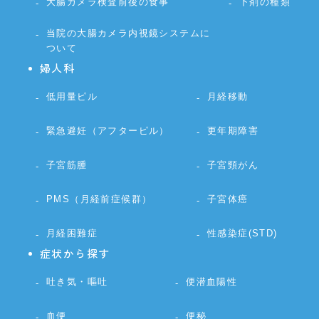
大腸カメラ検査前後の食事
下剤の種類
当院の大腸カメラ内視鏡システムに
ついて
婦人科
低用量ピル
月経移動
緊急避妊（アフターピル）
更年期障害
子宮筋腫
子宮頸がん
PMS（月経前症候群）
子宮体癌
月経困難症
性感染症(STD)
症状から探す
吐き気・嘔吐
便潜血陽性
血便
便秘