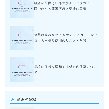
腹痛の原因は!?部位別チェックガイド｜
図でわかる原因疾患と受診の目安
胃薬は飲み続けても大丈夫？PPI・H2ブ
ロッカー長期使用のリスクと対策
痔核の症状を緩和する処方内服薬につい
て
最近の投稿