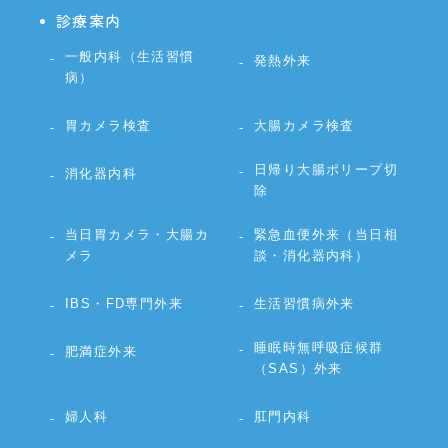
診療案内
一般内科（生活習慣
発熱外来
病）
胃カメラ検査
大腸カメラ検査
日帰り大腸ポリープ切
消化器内科
除
当日胃カメラ・大腸カ
緊急血便外来（当日相
メラ
談・消化器内科）
IBS・FD専門外来
生活習慣病外来
睡眠時無呼吸症候群
肥満症外来
（SAS）外来
婦人科
肛門内科