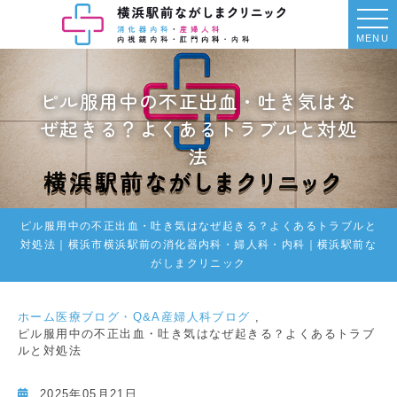
MENU
ピル服用中の不正出血・吐き気はな
ぜ起きる？よくあるトラブルと対処
法
ピル服用中の不正出血・吐き気はなぜ起きる？よくあるトラブルと
対処法｜横浜市横浜駅前の消化器内科・婦人科・内科｜横浜駅前な
がしまクリニック
ホーム
医療ブログ・Q&A
産婦人科ブログ
ピル服用中の不正出血・吐き気はなぜ起きる？よくあるトラブ
ルと対処法
2025年05月21日