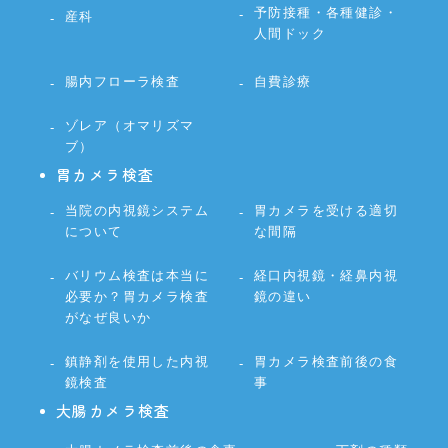
予防接種・各種健診・
産科
人間ドック
腸内フローラ検査
自費診療
ゾレア（オマリズマ
ブ）
胃カメラ検査
当院の内視鏡システム
胃カメラを受ける適切
について
な間隔
バリウム検査は本当に
経口内視鏡・経鼻内視
必要か？胃カメラ検査
鏡の違い
がなぜ良いか
鎮静剤を使用した内視
胃カメラ検査前後の食
鏡検査
事
大腸カメラ検査